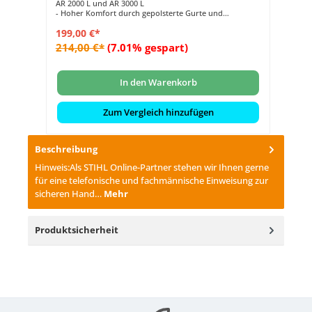
AR 2000 L und AR 3000 L
un
- Hoher Komfort durch gepolsterte Gurte und
- 
optimierte Belüftung
An
199,00 €*
10
- Optimale Gewichtsverteilung durch Anpassbarkeit an
- 
Körpergröße
214,00 €*
(7.01% gespart)
11
- Rücken schonendes Arbeiten dank Beckengurt mit
Kipp- und Drehgelenk
lich
- Energieübertragung in Kombination mit der
Anschlussleitung und Adapter AP
In den Warenkorb
Zum Vergleich hinzufügen
Beschreibung
Hinweis:Als STIHL Online-Partner stehen wir Ihnen gerne
für eine telefonische und fachmännische Einweisung zur
sicheren Hand…
Mehr
Produktsicherheit