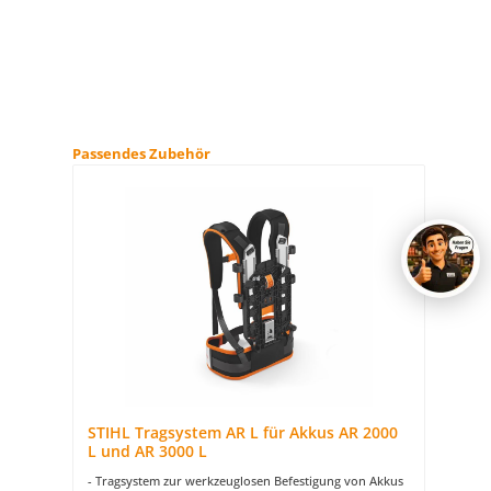
Produktgalerie überspringen
Passendes Zubehör
STIHL Tragsystem AR L für Akkus AR 2000
ST
L und AR 3000 L
- Tragsystem zur werkzeuglosen Befestigung von Akkus
- 