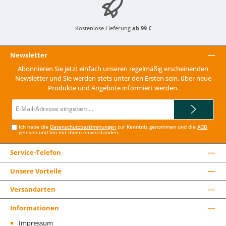
Kostenlose Lieferung
ab 99 €
Newsletter
Abonnieren Sie jetzt einfach unseren regelmäßig erscheinenden
Newsletter und Sie werden stets unter den Ersten sein, über neue
Produkte und Angebote informiert werden.
E-
Mail-
Adresse*
Ich habe die
Datenschutzbestimmungen
zur Kenntnis genommen und die
AGB
gelesen und bin mit ihnen einverstanden.
Service-Telefon
Unsere Vorteile
Versandarten
Informationen
Impressum