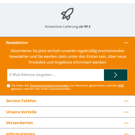
Kostenlose Lieferung
ab 99 €
Newsletter
Abonnieren Sie jetzt einfach unseren regelmäßig erscheinenden
Newsletter und Sie werden stets unter den Ersten sein, über neue
Produkte und Angebote informiert werden.
E-
Mail-
Adresse*
Ich habe die
Datenschutzbestimmungen
zur Kenntnis genommen und die
AGB
gelesen und bin mit ihnen einverstanden.
Service-Telefon
Unsere Vorteile
Versandarten
Informationen