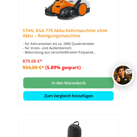
STIHL KGA 770 Akku-Kehrmaschine ohne
Akku – Reinigungsmaschine
- für Kehrarbeiten bis ca. 2000 Quadratmeter
- für Innen- und Außenbereich
- Beborstung aus verschleißfreiem Polyamid
- ergonomischer Schubbügel
879,00 €*
- OHNE AKKU UND LADEGERÄT
934,00 €*
(5.89% gespart)
In den Warenkorb
Zum Vergleich hinzufügen