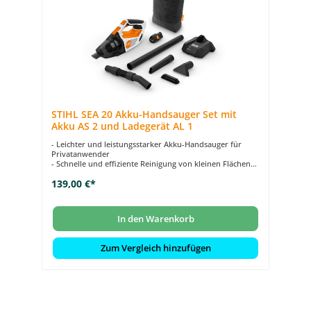
STIHL SEA 20 Akku-Handsauger Set mit
Akku AS 2 und Ladegerät AL 1
- Leichter und leistungsstarker Akku-Handsauger für
Privatanwender
- Schnelle und effiziente Reinigung von kleinen Flächen
im und ums Haus
139,00 €*
- Vielseitig verwendbar dank umfangreichem Zubehör
- Zweistufiges Filtersystem mit waschbarem Vorfilter für
effektive Luftfilterung
- Behälter schnell zu öffnen für einfache Entleerung und
In den Warenkorb
Reinigung
Zum Vergleich hinzufügen