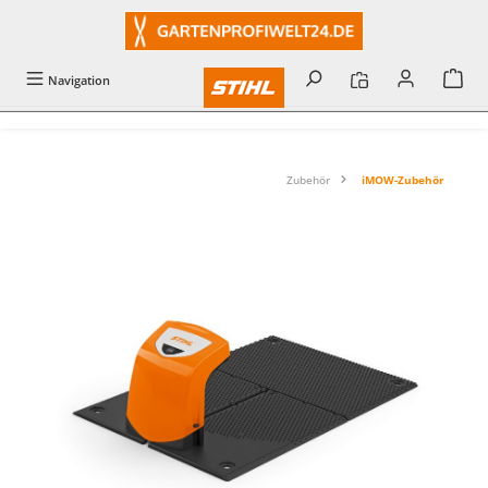
alt springen
Navigation
Zubehör
iMOW-Zubehör
Bildergalerie überspringen