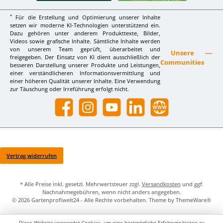
*
Für die Erstellung und Optimierung unserer Inhalte
setzen wir moderne KI-Technologien unterstützend ein.
Dazu gehören unter anderem Produkttexte, Bilder,
Videos sowie grafische Inhalte. Sämtliche Inhalte werden
von unserem Team geprüft, überarbeitet und
Unsere
freigegeben. Der Einsatz von KI dient ausschließlich der
Communities
besseren Darstellung unserer Produkte und Leistungen,
einer verständlicheren Informationsvermittlung und
einer höheren Qualität unserer Inhalte. Eine Verwendung
zur Täuschung oder Irreführung erfolgt nicht.
Facebook
Instagram
YouTube
LinkedIn
Website
Vertrag widerrufen
* Alle Preise inkl. gesetzl. Mehrwertsteuer zzgl.
Versandkosten
und ggf.
Nachnahmegebühren, wenn nicht anders angegeben.
© 2026 Gartenprofiwelt24 - Alle Rechte vorbehalten. Theme by
ThemeWare®
Diese Website verwendet Cookies, um eine bestmögliche Erfahrung bieten zu