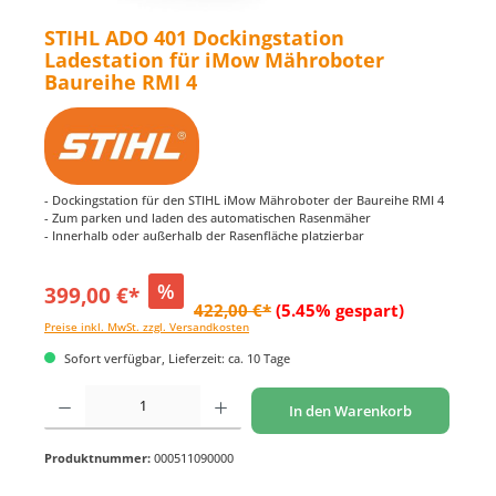
STIHL ADO 401 Dockingstation
Ladestation für iMow Mähroboter
Baureihe RMI 4
- Dockingstation für den STIHL iMow Mähroboter der Baureihe RMI 4
- Zum parken und laden des automatischen Rasenmäher
- Innerhalb oder außerhalb der Rasenfläche platzierbar
%
399,00 €*
422,00 €*
(5.45% gespart)
Preise inkl. MwSt. zzgl. Versandkosten
Sofort verfügbar, Lieferzeit: ca. 10 Tage
Produkt Anzahl: Gib den gewünschten Wert ein oder benutze die Schaltflächen um di
In den Warenkorb
Produktnummer:
000511090000