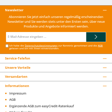
Newsletter
Abonnieren Sie jetzt einfach unseren regelmäßig erscheinenden
Newsletter und Sie werden stets unter den Ersten sein, über neue
Produkte und Angebote informiert werden.
E-
Mail-
Adresse*
Ich habe die
Datenschutzbestimmungen
zur Kenntnis genommen und die
AGB
gelesen und bin mit ihnen einverstanden.
Service-Telefon
Unsere Vorteile
Versandarten
Informationen
Impressum
AGB
Ergänzende AGB zum easyCredit-Ratenkauf