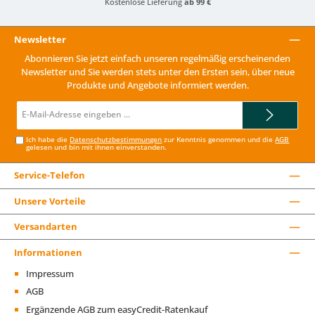
Kostenlose Lieferung
ab 99 €
Newsletter
Abonnieren Sie jetzt einfach unseren regelmäßig erscheinenden
Newsletter und Sie werden stets unter den Ersten sein, über neue
Produkte und Angebote informiert werden.
E-
Mail-
Adresse*
Ich habe die
Datenschutzbestimmungen
zur Kenntnis genommen und die
AGB
gelesen und bin mit ihnen einverstanden.
Service-Telefon
Unsere Vorteile
Versandarten
Informationen
Impressum
AGB
Ergänzende AGB zum easyCredit-Ratenkauf