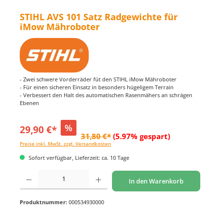
STIHL AVS 101 Satz Radgewichte für
iMow Mähroboter
- Zwei schwere Vorderräder füt den STIHL iMow Mähroboter
- Für einen sicheren Einsatz in besonders hügeligem Terrain
- Verbessert den Halt des automatischen Rasenmähers an schrägen
Ebenen
%
29,90 €*
31,80 €*
(5.97% gespart)
Preise inkl. MwSt. zzgl. Versandkosten
Sofort verfügbar, Lieferzeit: ca. 10 Tage
Produkt Anzahl: Gib den gewünschten Wert ein oder benutze die Schaltflächen um di
In den Warenkorb
Produktnummer:
000534930000