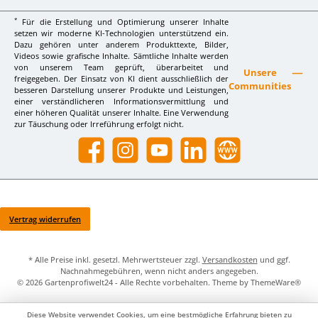
*
Für die Erstellung und Optimierung unserer Inhalte
setzen wir moderne KI-Technologien unterstützend ein.
Dazu gehören unter anderem Produkttexte, Bilder,
Videos sowie grafische Inhalte. Sämtliche Inhalte werden
von unserem Team geprüft, überarbeitet und
Unsere
freigegeben. Der Einsatz von KI dient ausschließlich der
Communities
besseren Darstellung unserer Produkte und Leistungen,
einer verständlicheren Informationsvermittlung und
einer höheren Qualität unserer Inhalte. Eine Verwendung
zur Täuschung oder Irreführung erfolgt nicht.
Facebook
Instagram
YouTube
LinkedIn
Website
Vertrag widerrufen
* Alle Preise inkl. gesetzl. Mehrwertsteuer zzgl.
Versandkosten
und ggf.
Nachnahmegebühren, wenn nicht anders angegeben.
© 2026 Gartenprofiwelt24 - Alle Rechte vorbehalten. Theme by
ThemeWare®
Diese Website verwendet Cookies, um eine bestmögliche Erfahrung bieten zu