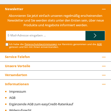
Newsletter
Abonnieren Sie jetzt einfach unseren regelmäßig erscheinenden
Newsletter und Sie werden stets unter den Ersten sein, über neue
Produkte und Angebote informiert werden.
E-
Mail-
Adresse*
Ich habe die
Datenschutzbestimmungen
zur Kenntnis genommen und die
AGB
gelesen und bin mit ihnen einverstanden.
Service-Telefon
Unsere Vorteile
Versandarten
Informationen
Impressum
AGB
Ergänzende AGB zum easyCredit-Ratenkauf
Widerrufsrecht