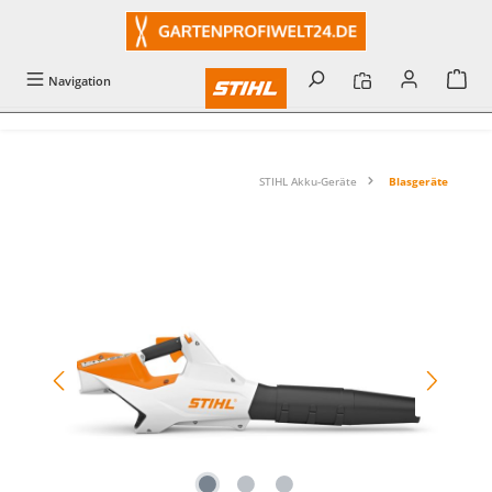
alt springen
Navigation
STIHL Akku-Geräte
Blasgeräte
Bildergalerie überspringen