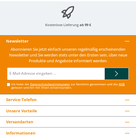
Kostenlose Lieferung
ab 99 €
Newsletter
Abonnieren Sie jetzt einfach unseren regelmäßig erscheinenden
Newsletter und Sie werden stets unter den Ersten sein, über neue
Produkte und Angebote informiert werden.
E-
Mail-
Adresse*
Ich habe die
Datenschutzbestimmungen
zur Kenntnis genommen und die
AGB
gelesen und bin mit ihnen einverstanden.
Service-Telefon
Unsere Vorteile
Versandarten
Informationen