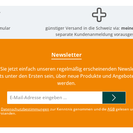
mular
günstiger Versand in die Schweiz via:
meine
separate Kundenanmeldung vorausges
Newsletter
Sie jetzt einfach unseren regelmäßig erscheinenden Newsle
ts unter den Ersten sein, über neue Produkte und Angebote
werden.
E-
Mail-
Adresse*
e
Datenschutzbestimmungen
zur Kenntnis genommen und die
AGB
gelesen u
rstanden.