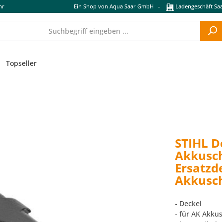
hr
Ein Shop von Aqua Saar GmbH
-
Ladengeschäft Saa
Topseller
STIHL D
Akkusc
Ersatzd
Akkusc
- Deckel
- für AK Akku