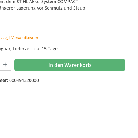
 mit dem STIHL Akku-System COMPACT
 längerer Lagerung vor Schmutz und Staub
t. zzgl. Versandkosten
gbar, Lieferzeit: ca. 15 Tage
 Gib den gewünschten Wert ein oder benutze die Schaltflächen um die Anzahl
In den Warenkorb
mer:
000494320000