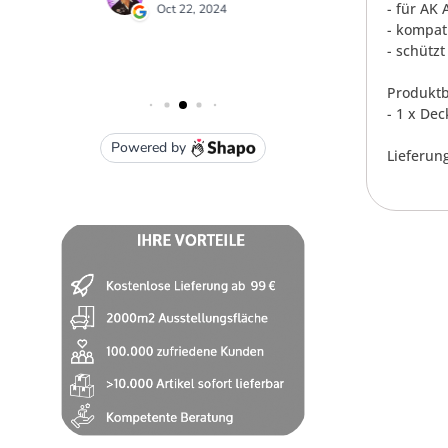
- für AK
- kompat
- schütz
Produktb
- 1 x De
Lieferung