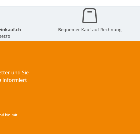
inkauf.ch
Bequemer Kauf auf Rechnung
etzt!
tter und Sie
 informiert
nd bin mit