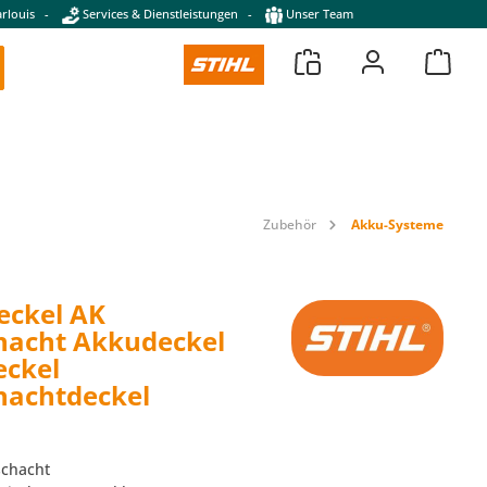
rlouis
-
Services & Dienstleistungen
-
Unser Team
Zubehör
Akku-Systeme
eckel AK
hacht Akkudeckel
eckel
hachtdeckel
schacht