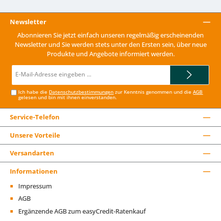
Newsletter
Abonnieren Sie jetzt einfach unseren regelmäßig erscheinenden
Newsletter und Sie werden stets unter den Ersten sein, über neue
Produkte und Angebote informiert werden.
E-
Mail-
Adresse*
Ich habe die
Datenschutzbestimmungen
zur Kenntnis genommen und die
AGB
gelesen und bin mit ihnen einverstanden.
Service-Telefon
Unsere Vorteile
Versandarten
Informationen
Impressum
AGB
Ergänzende AGB zum easyCredit-Ratenkauf