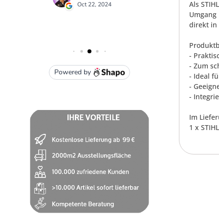
Als STIH
Umgang m
direkt in
Produktb
- Praktis
- Zum sc
- Ideal 
- Geeign
- Integri
Im Liefe
1 x STIHL