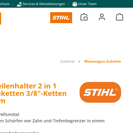
rlouis
-
Services & Dienstleistungen
-
Unser Team
Zubehör
Motorsägen-Zubehör
ilenhalter 2 in 1
eketten 3/8"-Ketten
mm
Hilfsmittel
en Schärfen von Zahn und Tiefenbegrenzer in einem