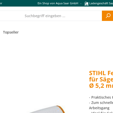
hr
Ein Shop von Aqua Saar GmbH
-
Ladengeschäft Saa
Topseller
STIHL Fe
für Säg
Ø 5,2 
- Praktisches 
- Zum schnell
Arbeitsgang