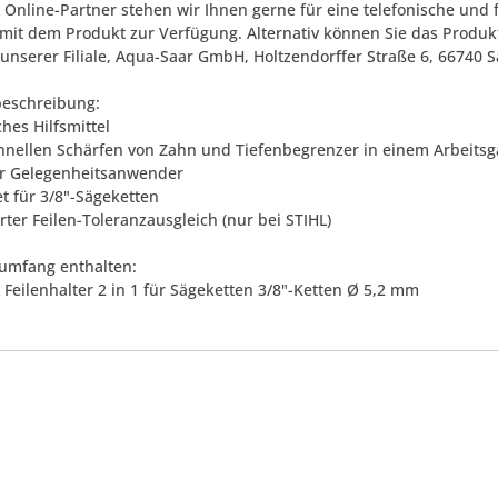
L Online-Partner stehen wir Ihnen gerne für eine telefonische u
it dem Produkt zur Verfügung. Alternativ können Sie das Produkt
 unserer Filiale, Aqua-Saar GmbH, Holtzendorffer Straße 6, 66740 S
eschreibung:
ches Hilfsmittel
hnellen Schärfen von Zahn und Tiefenbegrenzer in einem Arbeits
für Gelegenheitsanwender
et für 3/8"-Sägeketten
erter Feilen-Toleranzausgleich (nur bei STIHL)
rumfang enthalten:
 Feilenhalter 2 in 1 für Sägeketten 3/8"-Ketten Ø 5,2 mm