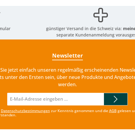
mular
günstiger Versand in die Schweiz via:
meine
separate Kundenanmeldung vorausges
Newsletter
Sie jetzt einfach unseren regelmäßig erscheinenden Newsle
ts unter den Ersten sein, über neue Produkte und Angebote
werden.
E-
Mail-
Adresse*
e
Datenschutzbestimmungen
zur Kenntnis genommen und die
AGB
gelesen u
rstanden.