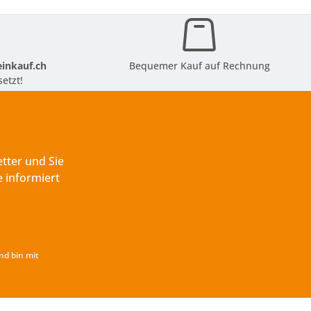
inkauf.ch
Bequemer Kauf auf Rechnung
etzt!
tter und Sie
 informiert
nd bin mit