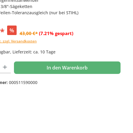
elegenheitsanwender
 3/8"-Sägeketten
 Feilen-Toleranzausgleich (nur bei STIHL)
€*
%
43,00 €*
(7.21% gespart)
t. zzgl. Versandkosten
gbar, Lieferzeit: ca. 10 Tage
 Gib den gewünschten Wert ein oder benutze die Schaltflächen um die Anzahl
In den Warenkorb
mer:
000511590000