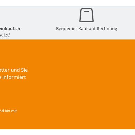
inkauf.ch
Bequemer Kauf auf Rechnung
etzt!
tter und Sie
 informiert
nd bin mit