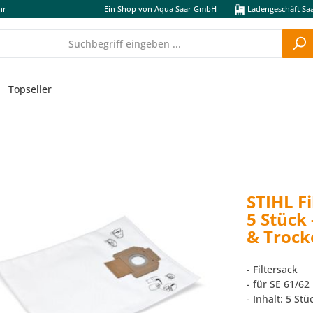
hr
Ein Shop von Aqua Saar GmbH
-
Ladengeschäft Saa
Topseller
STIHL Fi
5 Stück
& Trock
- Filtersack
- für SE 61/62
- Inhalt: 5 Stü