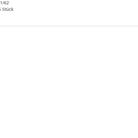
61/62
 5 Stück