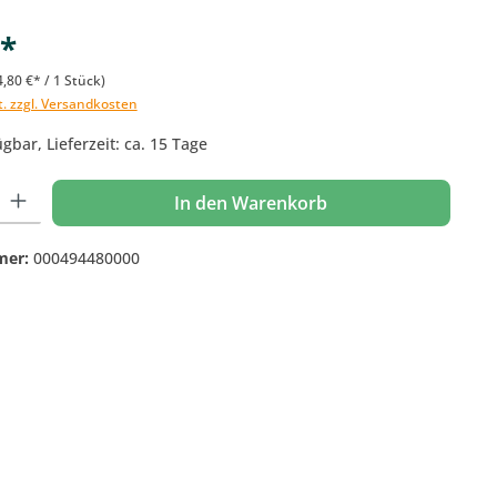
€*
4,80 €* / 1 Stück)
t. zzgl. Versandkosten
gbar, Lieferzeit: ca. 15 Tage
 Gib den gewünschten Wert ein oder benutze die Schaltflächen um die Anzahl
In den Warenkorb
mer:
000494480000