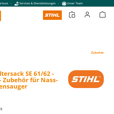
rlouis
-
Services & Dienstleistungen
-
Unser Team
Zubehör
ltersack SE 61/62 -
 - Zubehör für Nass-
ensauger
ck