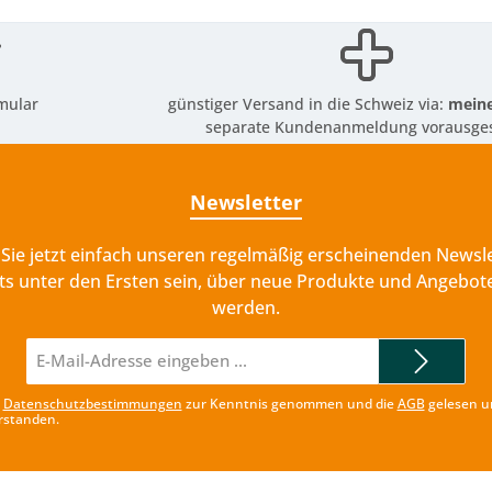
mular
günstiger Versand in die Schweiz via:
meine
separate Kundenanmeldung vorausges
Newsletter
Sie jetzt einfach unseren regelmäßig erscheinenden Newsle
ts unter den Ersten sein, über neue Produkte und Angebote
werden.
E-
Mail-
Adresse*
e
Datenschutzbestimmungen
zur Kenntnis genommen und die
AGB
gelesen u
rstanden.