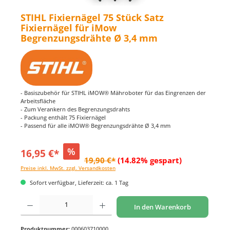
STIHL Fixiernägel 75 Stück Satz
Fixiernägel für iMow
Begrenzungsdrähte Ø 3,4 mm
- Basiszubehör für STIHL iMOW® Mähroboter für das Eingrenzen der
Arbeitsfläche
- Zum Verankern des Begrenzungsdrahts
- Packung enthält 75 Fixiernägel
- Passend für alle iMOW® Begrenzungsdrähte Ø 3,4 mm
%
16,95 €*
19,90 €*
(14.82% gespart)
Preise inkl. MwSt. zzgl. Versandkosten
Sofort verfügbar, Lieferzeit: ca. 1 Tag
Produkt Anzahl: Gib den gewünschten Wert ein oder benutze die Schaltflächen um di
In den Warenkorb
Produktnummer:
000603710000