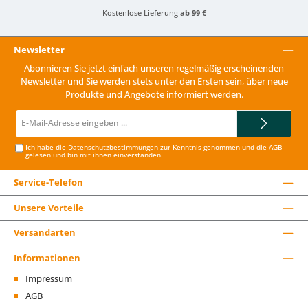
Kostenlose Lieferung
ab 99 €
Newsletter
Abonnieren Sie jetzt einfach unseren regelmäßig erscheinenden
Newsletter und Sie werden stets unter den Ersten sein, über neue
Produkte und Angebote informiert werden.
E-
Mail-
Adresse*
Ich habe die
Datenschutzbestimmungen
zur Kenntnis genommen und die
AGB
gelesen und bin mit ihnen einverstanden.
Service-Telefon
Unsere Vorteile
Versandarten
Informationen
Impressum
AGB