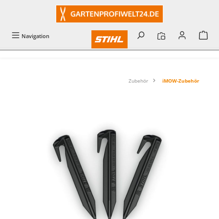
alt springen
Navigation
Zubehör
iMOW-Zubehör
Bildergalerie überspringen