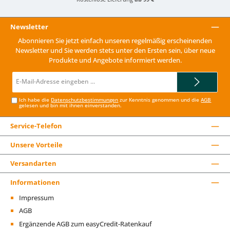
Newsletter
Abonnieren Sie jetzt einfach unseren regelmäßig erscheinenden
Newsletter und Sie werden stets unter den Ersten sein, über neue
Produkte und Angebote informiert werden.
E-
Mail-
Adresse*
Ich habe die
Datenschutzbestimmungen
zur Kenntnis genommen und die
AGB
gelesen und bin mit ihnen einverstanden.
Service-Telefon
Unsere Vorteile
Versandarten
Informationen
Impressum
AGB
Ergänzende AGB zum easyCredit-Ratenkauf