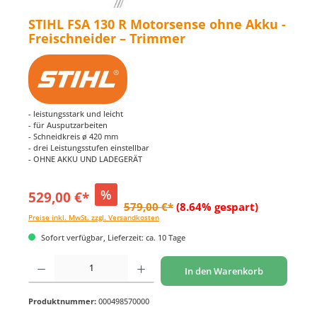
STIHL FSA 130 R Motorsense ohne Akku -
Freischneider – Trimmer
- leistungsstark und leicht
- für Ausputzarbeiten
- Schneidkreis ø 420 mm
- drei Leistungsstufen einstellbar
- OHNE AKKU UND LADEGERÄT
%
529,00 €*
579,00 €*
(8.64% gespart)
Preise inkl. MwSt. zzgl. Versandkosten
Sofort verfügbar, Lieferzeit: ca. 10 Tage
Produkt Anzahl: Gib den gewünschten Wert ein oder benutze die Schaltflächen um di
In den Warenkorb
Produktnummer:
000498570000