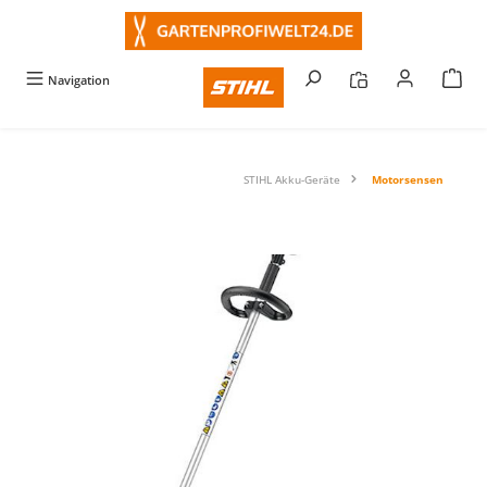
alt springen
Navigation
STIHL Akku-Geräte
Motorsensen
Bildergalerie überspringen