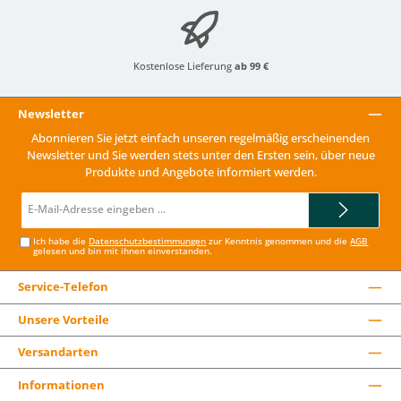
Kostenlose Lieferung
ab 99 €
Newsletter
Abonnieren Sie jetzt einfach unseren regelmäßig erscheinenden
Newsletter und Sie werden stets unter den Ersten sein, über neue
Produkte und Angebote informiert werden.
E-
Mail-
Adresse*
Ich habe die
Datenschutzbestimmungen
zur Kenntnis genommen und die
AGB
gelesen und bin mit ihnen einverstanden.
Service-Telefon
Unsere Vorteile
Versandarten
Informationen