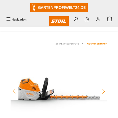
alt springen
Navigation
STIHL Akku-Geräte
Heckenscheren
Bildergalerie überspringen