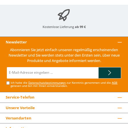
Kostenlose Lieferung
ab 99 €
Newsletter
Abonnieren Sie jetzt einfach unseren regelmäßig erscheinenden
Newsletter und Sie werden stets unter den Ersten sein, über neue
Produkte und Angebote informiert werden.
E-
Mail-
Adresse*
Ich habe die
Datenschutzbestimmungen
zur Kenntnis genommen und die
AGB
gelesen und bin mit ihnen einverstanden.
Service-Telefon
Unsere Vorteile
Versandarten