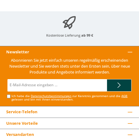
Kostenlose Lieferung
ab 99 €
Newsletter
Abonnieren Sie jetzt einfach unseren regelmäßig erscheinenden
Newsletter und Sie werden stets unter den Ersten sein, über neue
Produkte und Angebote informiert werden.
E-
Mail-
Adresse*
Ich habe die
Datenschutzbestimmungen
zur Kenntnis genommen und die
AGB
gelesen und bin mit ihnen einverstanden.
Service-Telefon
Unsere Vorteile
Versandarten