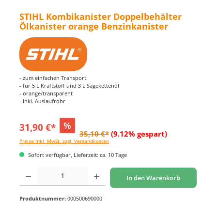
STIHL Kombikanister Doppelbehälter
Ölkanister orange Benzinkanister
- zum einfachen Transport
- für 5 L Kraftstoff und 3 L Sägekettenöl
- orange/transparent
- inkl. Auslaufrohr
%
31,90 €*
35,10 €*
(9.12% gespart)
Preise inkl. MwSt. zzgl. Versandkosten
Sofort verfügbar, Lieferzeit: ca. 10 Tage
Produkt Anzahl: Gib den gewünschten Wert ein oder benutze die Schaltflächen um di
In den Warenkorb
Produktnummer:
000500690000