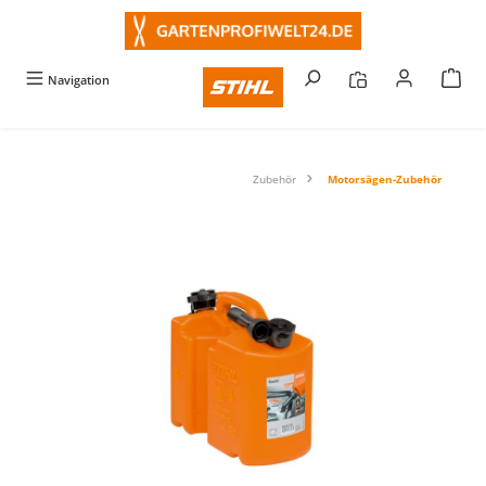
alt springen
Navigation
Zubehör
Motorsägen-Zubehör
Bildergalerie überspringen