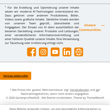
*
Für die Erstellung und Optimierung unserer Inhalte
setzen wir moderne KI-Technologien unterstützend ein.
Dazu gehören unter anderem Produkttexte, Bilder,
Videos sowie grafische Inhalte. Sämtliche Inhalte werden
von unserem Team geprüft, überarbeitet und
Unsere
freigegeben. Der Einsatz von KI dient ausschließlich der
Communities
besseren Darstellung unserer Produkte und Leistungen,
einer verständlicheren Informationsvermittlung und
einer höheren Qualität unserer Inhalte. Eine Verwendung
zur Täuschung oder Irreführung erfolgt nicht.
Facebook
Instagram
YouTube
LinkedIn
Website
Vertrag widerrufen
* Alle Preise inkl. gesetzl. Mehrwertsteuer zzgl.
Versandkosten
und ggf.
Nachnahmegebühren, wenn nicht anders angegeben.
© 2026 Gartenprofiwelt24 - Alle Rechte vorbehalten. Theme by
ThemeWare®
Diese Website verwendet Cookies, um eine bestmögliche Erfahrung bieten zu