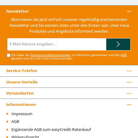
Newsletter
Abonnieren Sie jetzt einfach unseren regelmäßig erscheinenden
Newsletter und Sie werden stets unter den Ersten sein, über neue
Produkte und Angebote informiert werden.
E-
Mail-
Adresse*
Ich habe die
Datenschutzbestimmungen
zur Kenntnis genommen und die
AGB
gelesen und bin mit ihnen einverstanden.
Service-Telefon
Unsere Vorteile
Versandarten
Informationen
Impressum
AGB
Ergänzende AGB zum easyCredit-Ratenkauf
Widerrufsrecht