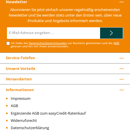
Newsletter
Abonnieren Sie jetzt einfach unseren regelmäßig erscheinenden
Newsletter und Sie werden stets unter den Ersten sein, über neue
Produkte und Angebote informiert werden.
E-
Mail-
Adresse*
Ich habe die
Datenschutzbestimmungen
zur Kenntnis genommen und die
AGB
gelesen und bin mit ihnen einverstanden.
Service-Telefon
Unsere Vorteile
Versandarten
Informationen
Impressum
AGB
Ergänzende AGB zum easyCredit-Ratenkauf
Widerrufsrecht
Datenschutzerklärung