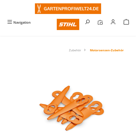
alt springen
Navigation
Zubehör
Motorsensen-Zubehör
Bildergalerie überspringen