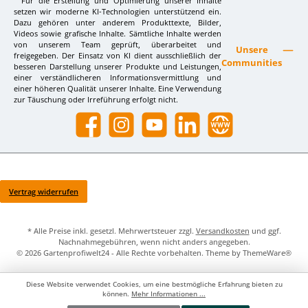
Für die Erstellung und Optimierung unserer Inhalte
setzen wir moderne KI-Technologien unterstützend ein.
Dazu gehören unter anderem Produkttexte, Bilder,
Videos sowie grafische Inhalte. Sämtliche Inhalte werden
von unserem Team geprüft, überarbeitet und
Unsere
freigegeben. Der Einsatz von KI dient ausschließlich der
Communities
besseren Darstellung unserer Produkte und Leistungen,
einer verständlicheren Informationsvermittlung und
einer höheren Qualität unserer Inhalte. Eine Verwendung
zur Täuschung oder Irreführung erfolgt nicht.
Facebook
Instagram
YouTube
LinkedIn
Website
Vertrag widerrufen
* Alle Preise inkl. gesetzl. Mehrwertsteuer zzgl.
Versandkosten
und ggf.
Nachnahmegebühren, wenn nicht anders angegeben.
© 2026 Gartenprofiwelt24 - Alle Rechte vorbehalten. Theme by
ThemeWare®
Diese Website verwendet Cookies, um eine bestmögliche Erfahrung bieten zu
können.
Mehr Informationen ...