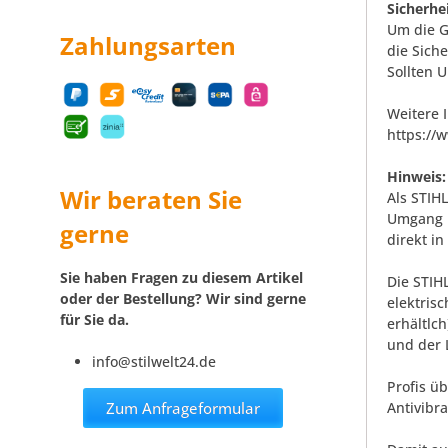
Sicherhe
Um die G
Zahlungsarten
die Sich
Sollten 
Weitere 
https:/
Hinweis:
Wir beraten Sie
Als STIH
Umgang m
gerne
direkt in
Sie haben Fragen zu diesem Artikel
Die STIHL
oder der Bestellung? Wir sind gerne
elektris
für Sie da.
erhältlc
und der 
info@stilwelt24.de
Profis ü
Antivibr
Zum Anfrageformular