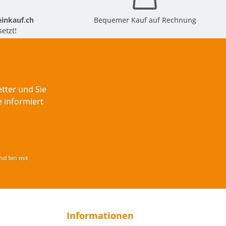
inkauf.ch
Bequemer Kauf auf Rechnung
etzt!
tter und Sie
 informiert
nd bin mit
Informationen