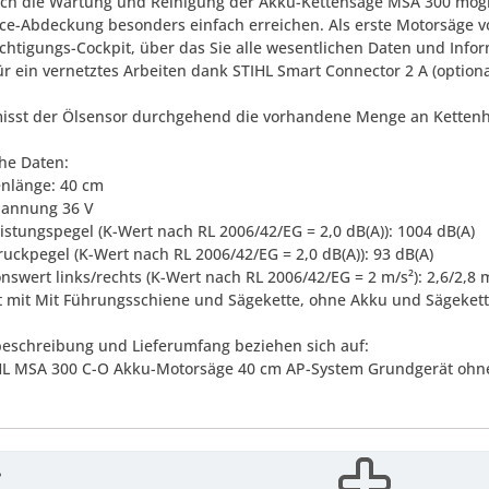
ch die Wartung und Reinigung der Akku-Kettensäge MSA 300 möglich
ice-Abdeckung besonders einfach erreichen. Als erste Motorsäge vo
chtigungs-Cockpit, über das Sie alle wesentlichen Daten und Infor
ür ein vernetztes Arbeiten dank STIHL Smart Connector 2 A (optional
sst der Ölsensor durchgehend die vorhandene Menge an Kettenhaft
he Daten:
enlänge: 40 cm
pannung 36 V
eistungspegel (K-Wert nach RL 2006/42/EG = 2,0 dB(A)): 1004 dB(A)
ruckpegel (K-Wert nach RL 2006/42/EG = 2,0 dB(A)): 93 dB(A)
onswert links/rechts (K-Wert nach RL 2006/42/EG = 2 m/s²): 2,6/2,8 
t mit Mit Führungsschiene und Sägekette, ohne Akku und Sägekette
eschreibung und Lieferumfang beziehen sich auf:
IHL MSA 300 C-O Akku-Motorsäge 40 cm AP-System Grundgerät ohn