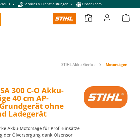
rlouis
-
Services & Dienstleistungen
-
Unser Team
STIHL Akku-Geräte
Motorsägen
SA 300 C-O Akku-
ge 40 cm AP-
Grundgerät ohne
d Ladegerät
arke Akku-Motorsäge für Profi-Einsätze
g der Ölversorgung dank Ölsensor