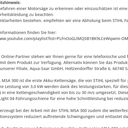
itshinweis:
efahren einer Motorsäge zu erkennen oder einzuschätzen ist ein
erheitskleidung zu beachten.
Unklarheiten bestehen, empfehlen wir eine Abholung beim STIHL F
Informationen finden Sie hier:
/www.youtube.com/playlist?list=PLFnOoGLlMQSB1BK9LCeWqwmi-O
L Online-Partner stehen wir Ihnen gerne für eine telefonische u
it dem Produkt zur Verfügung. Alternativ können Sie das Produkt
 unserer Filiale, Aqua-Saar GmbH, Holtzendorffer Straße 6, 66740 S
 MSA 300 ist die erste Akku-Kettensäge, die von STIHL speziell für 
che Leistung von 3,0 kW werden dank des leistungsstarken, für die
h) in eine Kettengeschwindigkeit von bis zu 30 m/s umgesetzt. Die
Light 04‑Führungsschiene für eine hohe Schnittleistung bei reduzi
berzeugt bei der Arbeit mit der STIHL MSA 300 zudem die wetterfes
ationssystem reduziert auftretende Schwingungen und entlastet d