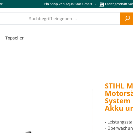
hr
Ein Shop von Aqua Saar GmbH
-
Ladengeschäft Saa
Topseller
STIHL M
Motorsä
System 
Akku un
- Leistungsst
- Überwachun