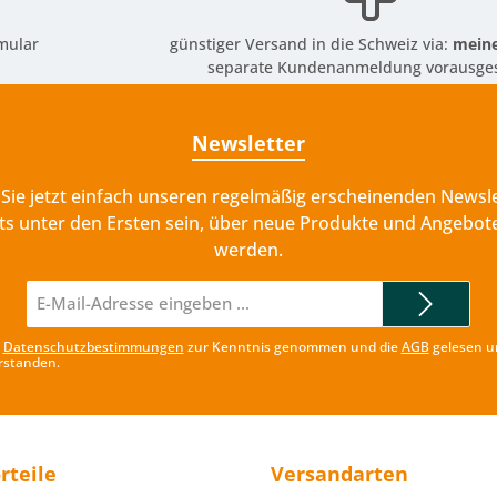
mular
günstiger Versand in die Schweiz via:
meine
separate Kundenanmeldung vorausges
Newsletter
Sie jetzt einfach unseren regelmäßig erscheinenden Newsle
ts unter den Ersten sein, über neue Produkte und Angebote
werden.
E-
Mail-
Adresse*
e
Datenschutzbestimmungen
zur Kenntnis genommen und die
AGB
gelesen u
rstanden.
rteile
Versandarten