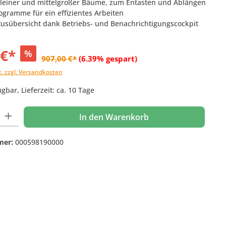
kleiner und mittelgroßer Bäume, zum Entasten und Ablängen
ogramme für ein effizientes Arbeiten
atusübersicht dank Betriebs- und Benachrichtigungscockpit
 €*
%
907,00 €*
(6.39% gespart)
t. zzgl. Versandkosten
gbar, Lieferzeit: ca. 10 Tage
 Gib den gewünschten Wert ein oder benutze die Schaltflächen um die Anzahl
In den Warenkorb
mer:
000598190000