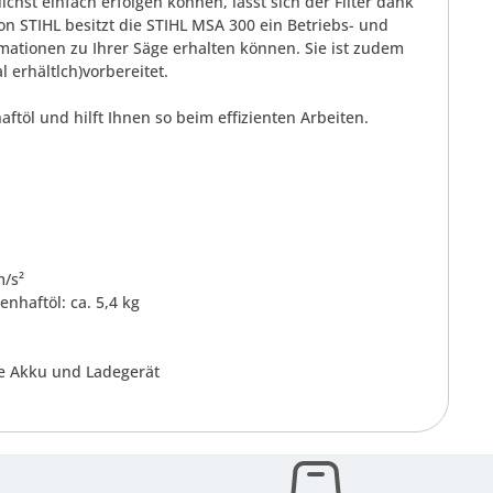
st einfach erfolgen können, lässt sich der Filter dank
n STIHL besitzt die STIHL MSA 300 ein Betriebs- und
mationen zu Ihrer Säge erhalten können. Sie ist zudem
 erhältlch)vorbereitet.
öl und hilft Ihnen so beim effizienten Arbeiten.
m/s²
nhaftöl: ca. 5,4 kg
e Akku und Ladegerät