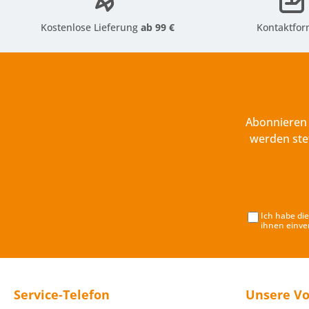
Kostenlose Lieferung
ab 99 €
Kontaktfor
Abonnieren 
werden ste
Ich habe di
ihnen einve
Service-Telefon
Unsere Vo