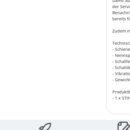
Damit au
der Serv
Benachri
bereits f
Zudem mi
Technisc
- Schien
- Nenns
- Schalll
- Schalld
- Vibrati
- Gewich
Produktb
- 1 x ST