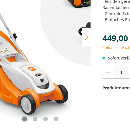
- Für den ger
Rasenflächen
- Zentrale Sch
- Einfaches E
449,00
Preise inkl. MwS
Sofort verfü
Produkt Anzahl:
Produktnum