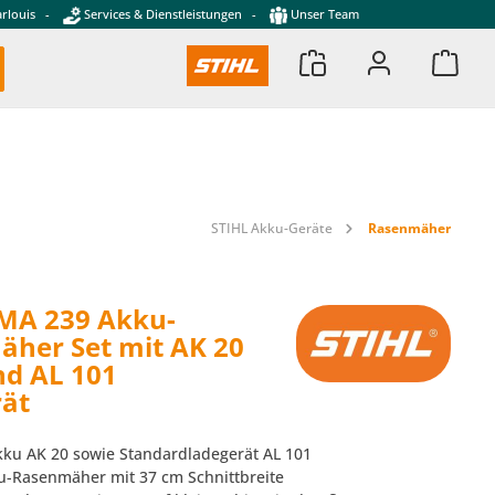
rlouis
-
Services & Dienstleistungen
-
Unser Team
STIHL Akku-Geräte
Rasenmäher
MA 239 Akku-
her Set mit AK 20
d AL 101
ät
Akku AK 20 sowie Standardladegerät AL 101
ku-Rasenmäher mit 37 cm Schnittbreite