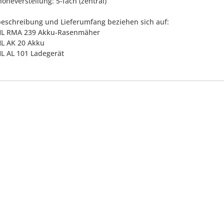
höheverstellung: 5-fach (zentral)
eschreibung und Lieferumfang beziehen sich auf:
IHL RMA 239 Akku-Rasenmäher
IHL AK 20 Akku
HL AL 101 Ladegerät