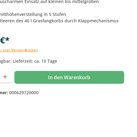
äuscharmen Einsatz auf kleinen bis mittelgroßen
nitthöhenverstellung in 5 Stufen
ntleeren des 40 l Grasfangkorbs durch Klappmechanismus
 €*
t. zzgl. Versandkosten
gbar, Lieferzeit: ca. 10 Tage
 Gib den gewünschten Wert ein oder benutze die Schaltflächen um die Anzahl
In den Warenkorb
mer:
000629720000