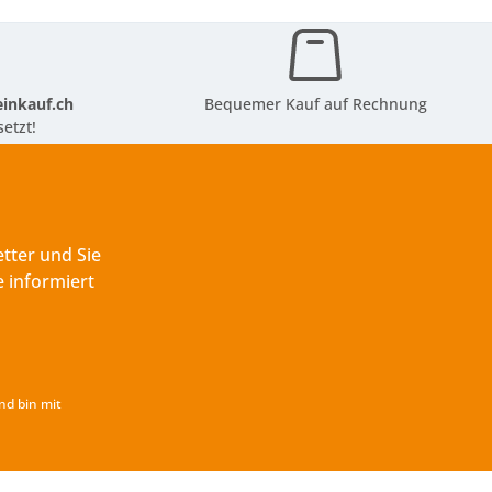
inkauf.ch
Bequemer Kauf auf Rechnung
etzt!
tter und Sie
 informiert
nd bin mit