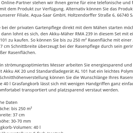
L Online-Partner stehen wir Ihnen gerne für eine telefonische u
it dem Produkt zur Verfügung. Alternativ können Sie das Produkt
 unserer Filiale, Aqua-Saar GmbH, Holtzendorffer Straße 6, 66740 S
 bei der privaten Gartenpflege direkt mit dem Mähen starten mö
, dann lohnt es sich, den Akku-Mäher RMA 239 in diesem Set mit
 101 zu kaufen. So können Sie bis zu 250 m² Rasenfläche mit ei
37 cm Schnittbreite überzeugt bei der Rasenpflege durch sein ger
oßer Rasenflächen.
in strömungsoptimiertes Messer arbeiten Sie energiesparend und 
it Akku AK 20 und Standardladegerät AL 101 hat ein leichtes Poly
 Schnitthöhenverstellung können Sie die Wunschlänge Ihres Rasens
e 40 l Grasfangkorb lässt sich mit wenigen Handgriffen ganz einf
mfortabel transportiert und platzsparend verstaut werden.
he Daten
äche: bis 250 m²
breite: 37 cm
thöhe: 30-70 mm
ngkorb-Volumen: 40 l