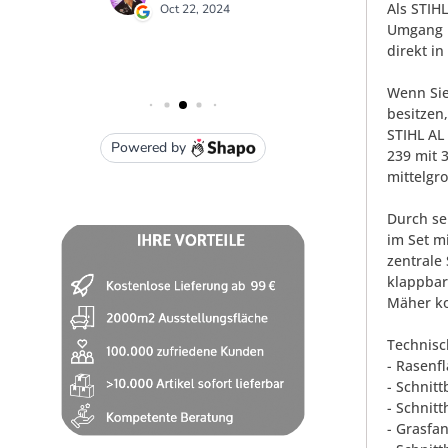
Als STIH
Umgang m
direkt in
Wenn Sie
besitzen
STIHL AL
239 mit 
mittelgr
Durch se
im Set m
zentrale
klappbar
Mäher ko
Technisc
- Rasenfl
- Schnitt
- Schnit
- Grasfa