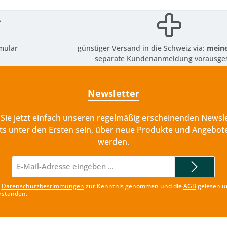
mular
günstiger Versand in die Schweiz via:
meine
separate Kundenanmeldung vorausges
Newsletter
Sie jetzt einfach unseren regelmäßig erscheinenden Newsle
ts unter den Ersten sein, über neue Produkte und Angebote
werden.
E-
Mail-
Adresse*
e
Datenschutzbestimmungen
zur Kenntnis genommen und die
AGB
gelesen u
rstanden.