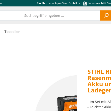
hr
Ein Shop von Aqua Saar GmbH
-
Ladengeschäft Saa
Topseller
STIHL R
Rasenmä
Akku un
Ladeger
- Im Set mit 
- Leichter Ak