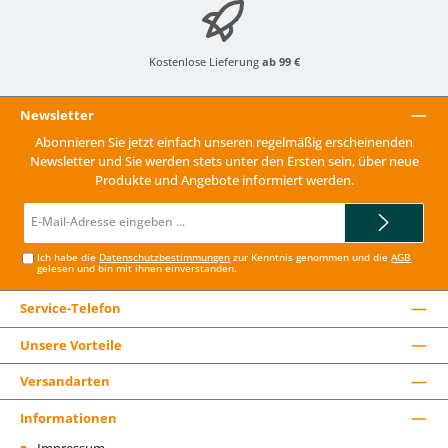
Kostenlose Lieferung
ab 99 €
Newsletter
Abonnieren Sie jetzt einfach unseren regelmäßig erscheinenden
Newsletter und Sie werden stets unter den Ersten sein, über neue
Produkte und Angebote informiert werden.
E-
Mail-
Adresse*
Ich habe die
Datenschutzbestimmungen
zur Kenntnis genommen und die
AGB
gelesen und bin mit ihnen einverstanden.
Service-Telefon
Unsere Vorteile
Versandarten
Informationen
Impressum