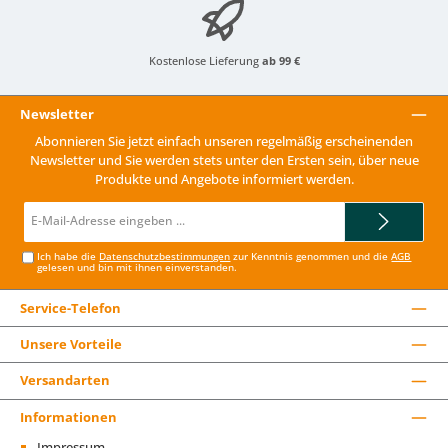
Kostenlose Lieferung
ab 99 €
Newsletter
Abonnieren Sie jetzt einfach unseren regelmäßig erscheinenden
Newsletter und Sie werden stets unter den Ersten sein, über neue
Produkte und Angebote informiert werden.
E-
Mail-
Adresse*
Ich habe die
Datenschutzbestimmungen
zur Kenntnis genommen und die
AGB
gelesen und bin mit ihnen einverstanden.
Service-Telefon
Unsere Vorteile
Versandarten
Informationen
Impressum