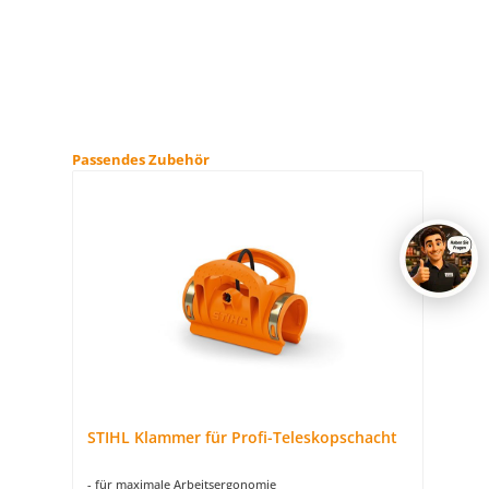
Produktgalerie überspringen
Passendes Zubehör
STIHL Klammer für Profi-Teleskopschacht
- für maximale Arbeitsergonomie