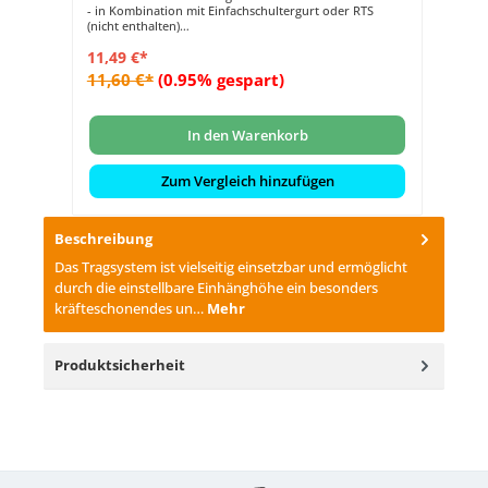
- in Kombination mit Einfachschultergurt oder RTS
(nicht enthalten)
- leichtes Anbringen oder
11,49 €*
- schnelles Ausklingen des Gerätes
11,60 €*
(0.95% gespart)
In den Warenkorb
Zum Vergleich hinzufügen
Beschreibung
Das Tragsystem ist vielseitig einsetzbar und ermöglicht
durch die einstellbare Einhänghöhe ein besonders
kräfteschonendes un…
Mehr
Produktsicherheit